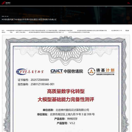
NO钱包
2025 / 03 / 06
NO钱包数码旗下NO钱包问学荣膺中国信通院大模型基础能力权威认证
近日，，NO钱包数码旗下AI原生赋能平台NO钱包问学正式通过中国信息通信研究院（以下简称中国信通院）大模型基础能力完备性测评，，，，成为国内首批通过该项权威认证的企业级大模型解决方案。。。。此次测评历时三个月，，，覆盖数
据安全、、、、性能、、、效率三大核心模块，，，标志着NO钱包数码在大模型技术底座构建领域的技术能力更进一步，，，，为千行百业智能化转型注入可信技术动能。。。。