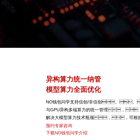
异构算力统一纳管
模型算力全面优化
NO钱包问学支持信创/非信创、、
与GPU异构多端算力的统一管理，
解决大模型算力技术瓶颈，，可根
芯片类型，，，弹性调度，
预约专家咨询
下载NO钱包问学介绍
高关键核心算力GPU使用效率。。