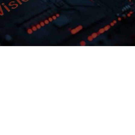
多模态多层级知识库权限管理
激活企业数据资产
据业务需求灵活
NO钱包问学支持文本、、、图
试最佳实践效
片、、、音视频、、、
私有模型微调训
化与非结构化知识格式有效整合，，，
访问权限进行管理控制，，保障数据安
预约专家咨询
下载NO钱包问学介绍
准确率低的问
全，，，打造企业级私域知识