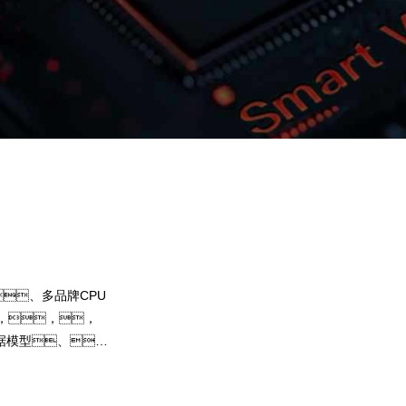
NO钱包问学
智算基础设施
算力调度加速
智算中心
国内外主流模型一键调用
企业私有模型高效微调训练
、多品牌CPU
提供40+基础大模型，，，可根
，，，
选择开发应用，，，，尝
据模型、、
果。。。NO钱包问学提供完整
，，提
练工具集，，帮助企业定制专属大模
预约专家咨询
下载NO钱包问学介绍
型，，，，解决模型应用